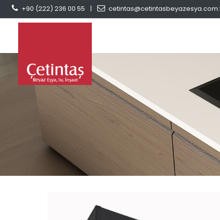
+90 (222) 236 00 55
|
cetintas@cetintasbeyazesya.com.