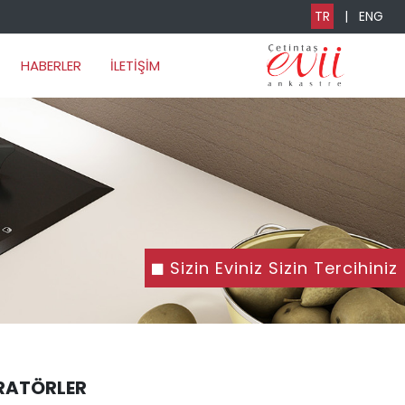
TR
|
ENG
HABERLER
İLETİŞİM
Sizin Eviniz Sizin Tercihiniz
RATÖRLER