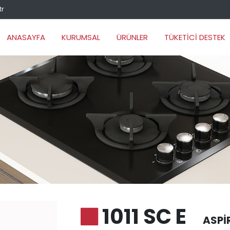
tr
ANASAYFA
KURUMSAL
ÜRÜNLER
TÜKETİCİ DESTEK
1011 SC E
ASPI