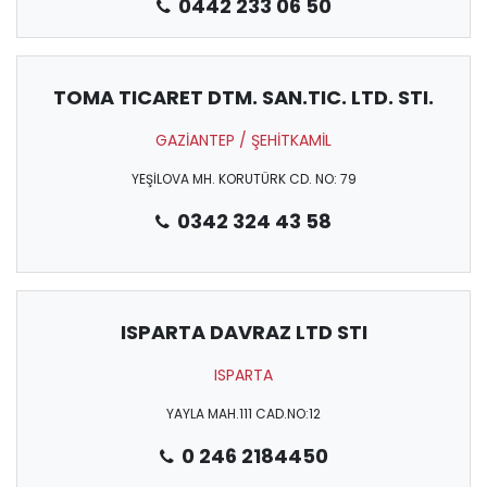
0442 233 06 50
TOMA TICARET DTM. SAN.TIC. LTD. STI.
GAZİANTEP / ŞEHİTKAMİL
YEŞİLOVA MH. KORUTÜRK CD. NO: 79
0342 324 43 58
ISPARTA DAVRAZ LTD STI
ISPARTA
YAYLA MAH.111 CAD.NO:12
0 246 2184450