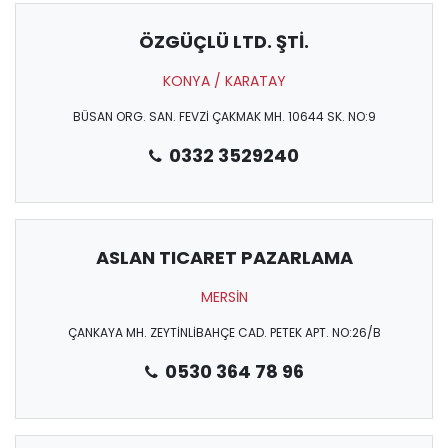
ÖZGÜÇLÜ LTD. ŞTİ.
KONYA / KARATAY
BÜSAN ORG. SAN. FEVZİ ÇAKMAK MH. 10644 SK. NO:9
0332 3529240
ASLAN TICARET PAZARLAMA
MERSİN
ÇANKAYA MH. ZEYTİNLİBAHÇE CAD. PETEK APT. NO:26/B
0530 364 78 96