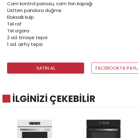
Cam kontrol panosu, cam fırın kapağı
Üstten pandora düğme
Eloksallı kulp
Tel raf
Tel ızgara
2 ad. Emaye tepsi
1 ad. airfry tepsi
SATIN AL
FACEBOOKTA PAYL
İLGİNİZİ ÇEKEBİLİR