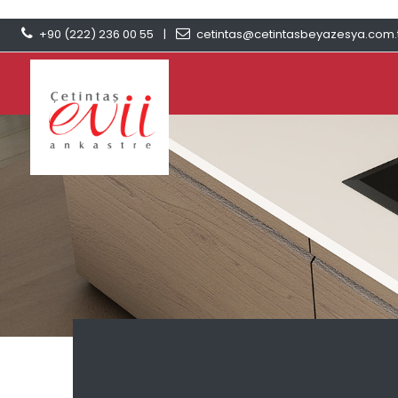
+90 (222) 236 00 55
|
cetintas@cetintasbeyazesya.com.