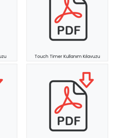
uzu
Touch Timer Kullanım Kılavuzu